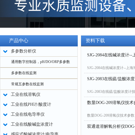
产品中心
资料下载
多参数分析仪
SJG-2084在线碱浓度计-
通用数字控制器，pH/DO/ORP多参数
SJG-2084在线碱浓度计--上
多参数在线监测
SJG-2083在线硫/盐酸
常规五参数在线监测
SJG-2083在线硫/盐酸浓度计
工业在线溶氧仪
数显DOG-209溶氧仪技
工业在线PH计/酸度计
工业在线电导率仪
数显DOG-209溶氧仪技术参数
工业在线酸碱盐浓度计
双通道溶解氧分析仪DOG-2
感应式酸碱浓度计/电导率