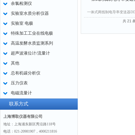
余氯检测仪
一体式两线制电导率变送器DDG
实验室水质分析仪器
共 21
实验室 电极
特殊加工工业在线电极
高温发酵水质监测系列
超声波液位计/流量计
其他
总有机碳分析仪
压力仪表
电磁流量计
联系方式
上海博取仪器有限公司
地址：上海浦东新区秀沿路118号
电话：021-20981907，4000211816