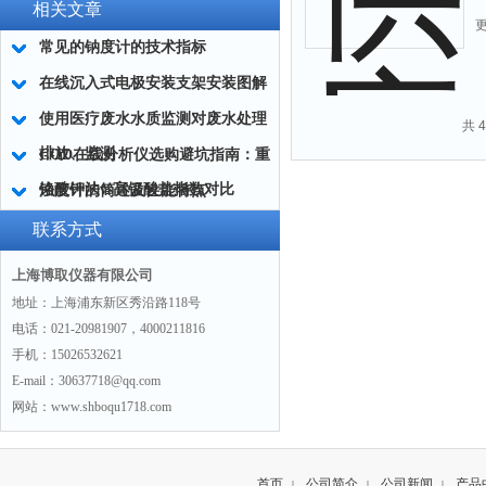
相关文章
常见的钠度计的技术指标
在线沉入式电极安装支架安装图解
使用医疗废水水质监测对废水处理
共 
排放、监测
COD在线分析仪选购避坑指南：重
铬酸钾法vs高锰酸盐指数对比
浊度计的简述及性能特点
联系方式
上海博取仪器有限公司
地址：上海浦东新区秀沿路118号
电话：021-20981907，4000211816
手机：15026532621
E-mail：30637718@qq.com
网站：www.shboqu1718.com
首页
公司简介
公司新闻
产品
|
|
|