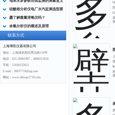
地表水多参数在线监测的测量意义
硅酸根分析仪电厂水汽监测选型要
点
您了解微量溶氧仪吗？
余氯分析仪的概述及原理
联系方式
上海博取仪器有限公司
地址：上海浦东新区秀沿路118号
上
电话：021-20981907，4000211816
手机：15026532621
E-mail：30637718@qq.com
网站：www.shboqu1718.com