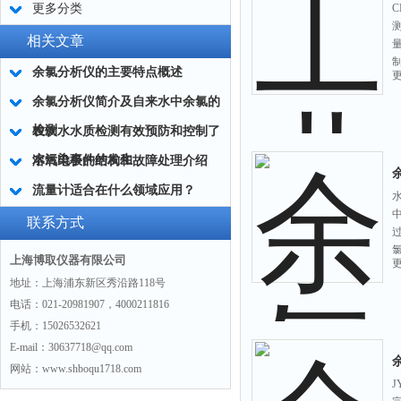
更多分类
相关文章
余氯分析仪的主要特点概述
余氯分析仪简介及自来水中余氯的
检测
农饮水水质检测有效预防和控制了
水污染事件的发生
溶氧电极的结构和故障处理介绍
流量计适合在什么领域应用？
联系方式
上海博取仪器有限公司
地址：上海浦东新区秀沿路118号
电话：021-20981907，4000211816
手机：15026532621
E-mail：30637718@qq.com
网站：www.shboqu1718.com