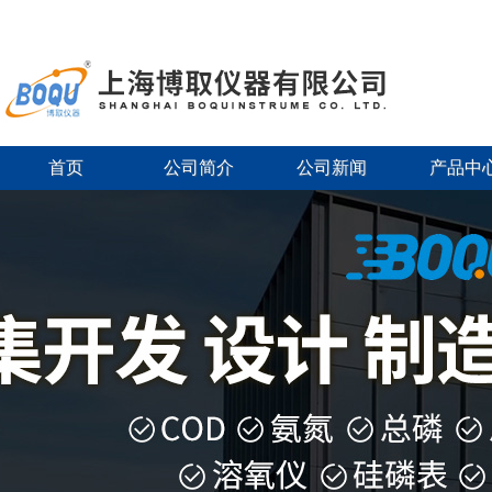
首页
公司简介
公司新闻
产品中