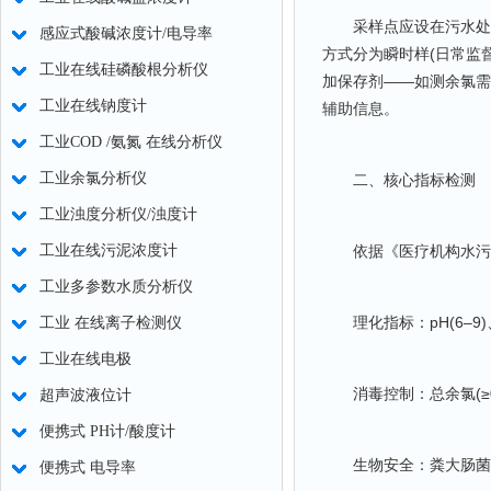
采样点应设在污水处理
感应式酸碱浓度计/电导率
方式分为瞬时样(日常监
工业在线硅磷酸根分析仪
加保存剂——如测余氯需
工业在线钠度计
辅助信息。
工业COD /氨氮 在线分析仪
工业余氯分析仪
二、核心指标检测
工业浊度分析仪/浊度计
工业在线污泥浓度计
依据《医疗机构水污染物排
工业多参数水质分析仪
理化指标：pH(6–9)、C
工业 在线离子检测仪
工业在线电极
消毒控制：总余氯(≥0.5
超声波液位计
便携式 PH计/酸度计
生物安全：粪大肠菌群(≤5
便携式 电导率