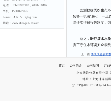
电话：021-20981907，4000211816
监测数据需按生态环境
手机：15301675976
预警—执法”联动：一旦
E-mail：30637718@qq.com
院还实行日报告制度，强
网站：www.shboqu1718.com
总之，
医疗废水水质
真正守住水环境安全底线
上一篇
博取仪器发布数
首页
公司简介
公司新闻
产品
|
|
|
上海博取仪器有限公司 版权所有 C
地址：上海浦东新区秀沿路
沪ICP备08017338号-24
Go