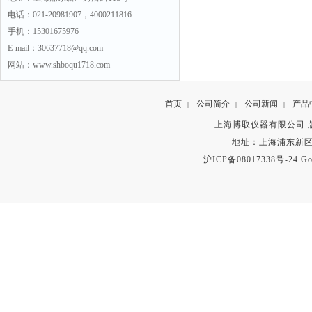
电话：021-20981907，4000211816
手机：15301675976
E-mail：30637718@qq.com
网站：www.shboqu1718.com
首页
公司简介
公司新闻
产品
|
|
|
上海博取仪器有限公司 版权所有 C
地址：上海浦东新区秀沿路
沪ICP备08017338号-24
Go