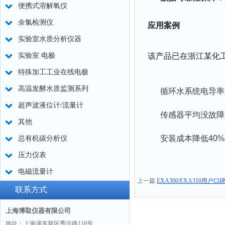
便携式溶解氧仪
余氯检测仪
应用案例
实验室水质分析仪器
实验室 电极
该产品已在浙江某化
特殊加工工业在线电极
高温发酵水质监测系列
循环水系统电导率
超声波液位计/流量计
传感器平均没故障
其他
安装成本降低40
总有机碳分析仪
压力仪表
电磁流量计
上一篇
EXA300/EXA310
联系方式
上海博取仪器有限公司
地址：上海浦东新区秀沿路118号