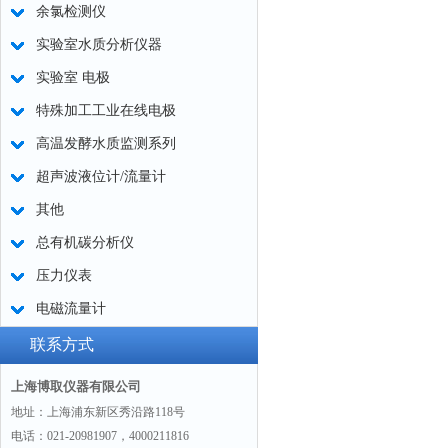
余氯检测仪
实验室水质分析仪器
实验室 电极
特殊加工工业在线电极
高温发酵水质监测系列
超声波液位计/流量计
其他
总有机碳分析仪
压力仪表
电磁流量计
联系方式
上海博取仪器有限公司
地址：上海浦东新区秀沿路118号
电话：021-20981907，4000211816