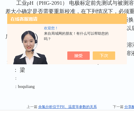
工业pH（PHG-2091） 电极标定前先测试与被
差大小确定是否需要重新校准，在下列情况下，必须
工业pH （PHG-2081）电极长期使用的电极基新
工业pH
（PHG-3081）
电极测量浓酸（pH <2）以
欢迎您！
来自局域网的朋友！有什么可以帮助您的
后。
吗？
工业pH
（PHG-2091A）
电极测量含有氟化物的溶
工业pH
（PHG-206）
电极被测溶液温度与标准溶
连接更多PH计资料，可登陆www.shobqu1718.com
： 梁
：
：boquliang
上一篇
余氯分析仪于PH、温度等参数的关系
下一篇
分享