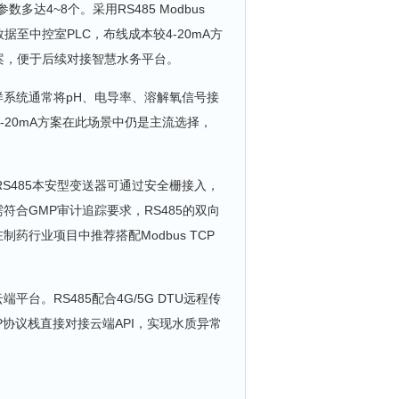
达4~8个。采用RS485 Modbus
至中控室PLC，布线成本较4-20mA方
方案，便于后续对接智慧水务平台。
系统通常将pH、电导率、溶解氧信号接
-20mA方案在此场景中仍是主流选择，
。RS485本安型变送器可通过安全栅接入，
合GMP审计追踪要求，RS485的双向
行业项目中推荐搭配Modbus TCP
台。RS485配合4G/5G DTU远程传
P协议栈直接对接云端API，实现水质异常