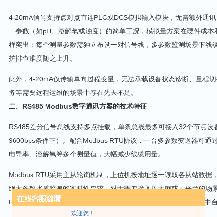
4-20mA信号支持点对点直连PLC或DCS模拟输入模块，无需额外
一参数（如pH、溶解氧或浊度）的简单工况，模拟量方案在硬件成本
样突出：每个测量参数需独立布设一对信号线，多参数监测场景下线
护排查难度随之上升。
此外，4-20mA仅传输单向过程变量，无法承载设备状态诊断、量程
务等需要远程运维的场景中存在先天不足。
二、RS485 Modbus数字通讯方案的技术特征
RS485差分信号总线支持多点挂载，单条总线最多可接入32个节点设
9600bps条件下）。配合Modbus RTU协议，一台多参数变送器可
电导率、溶解氧等多个测量值，大幅减少线缆用量。
Modbus RTU采用主从轮询机制，上位机按地址逐一读取各从站数据，
绝大多数水质监测的实时性要求。对于需要接入以太网或云平台的场景，可
RTU到Modbus TCP的协议转换，无缝对接SCADA系统或IoT数据中
欢迎您！