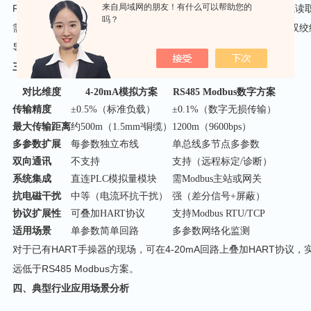
来自局域网的朋友！有什么可以帮助您的
RS485总线的双向通讯能力还允许远程下发标定参数、切换量程或
吗？
需注意的是，RS485总线需配置120Ω终端电阻，线缆应选用屏蔽
导致通讯丢包。
三、两种通讯方案的多维度对比
对比维度
4-20mA模拟方案
RS485 Modbus数字方案
传输精度
±0.5%（标准负载）
±0.1%（数字无损传输）
最大传输距离
约500m（1.5mm²铜缆）
1200m（9600bps）
多参数扩展
每参数独立布线
单总线多节点多参数
双向通讯
不支持
支持（远程标定/诊断）
系统集成
直连PLC模拟量模块
需Modbus主站或网关
抗电磁干扰
中等（电流环抗干扰）
强（差分信号+屏蔽）
协议扩展性
可叠加HART协议
支持Modbus RTU/TCP
适用场景
单参数简单回路
多参数网络化监测
对于已有HART手操器的现场，可在4-20mA回路上叠加HART协
远低于RS485 Modbus方案。
四、典型行业应用场景分析