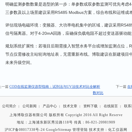
明确监测参数数量是选型的第一步：单参数或双参数监测可优先考虑4-
三参数及以上场景建议采用RS485 Modbus方案，综合布线和运维成
评估现场电磁环境：变频器、大功率电机集中的区域，建议采用RS4
信号隔离器。对于4-20mA回路，应确保负载电阻不超过变送器驱动能力
规划系统扩展性：若项目后期需接入智慧水务平台或增加监测点位，R
节点仅需修改主站轮询地址表，无需重新布线。博取建议在新建项目中
未来升级空间。
上一篇
COD在线监测仪选型指南：试剂法与UV法技术对比全解析
下一篇
在
数对比
公司简介
公司新闻
产品中心
技术文章
资料下载
在线留言
联系
|
|
|
|
|
|
上海博取仪器有限公司 版权所有 Copyright 2016 All Right Reserve
地址：上海浦东新区秀沿路118号 传真：86-021-20981909
沪ICP备08017338号-24
GoogleSitemap
管理登陆
技术支持：
化工仪器网