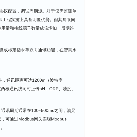
通讯协议配置，调试周期短。对于仅需监测单
和工程实施上具备明显优势。但其局限同
缆用量和接线端子数量成倍增加，后期维
切换或标定指令等双向通讯功能，在智慧水
备，通讯距离可达1200m（波特率
通过两根通讯线同时上传pH、ORP、浊度、
通讯周期通常在100~500ms之间，满足
通过Modbus网关实现Modbus
台。