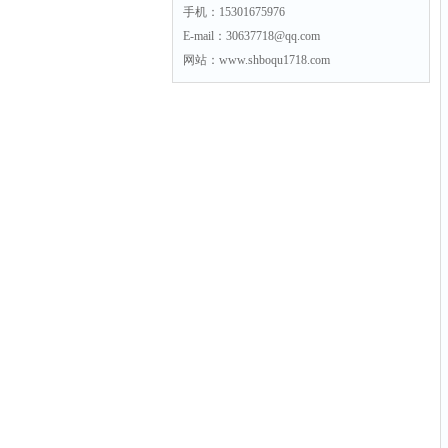
手机：15301675976
E-mail：30637718@qq.com
网站：www.shboqu1718.com