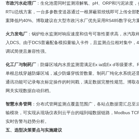
市政污水处理厂
：生化池需同时监测溶解氧、pH、ORP和污泥浓度，参数多
RTU总线方案，一台多参数变送器通过一根屏蔽双绞线即可上传全部数据
案降低约40%。博取建议在大型市政污水厂优先采用RS485数字化
火力发电厂
：锅炉给水监测对响应速度和信号可靠性要求高，水汽取样
入DCS。由于DCS普遍配备模拟量输入卡件，且监测点位相对集中，4
调试简便且兼容性强。
化工厂与制药厂
：防爆区域内水质监测需满足Ex ia或Ex d等级要求
单根总线穿越防爆区域，减少防爆穿线管数量。制药厂纯化水系统还需符
通讯功能可记录每次标定操作的时间戳，满足数据完整性规范。博取在制药
网关实现数据自动归档。
智慧水务管网
：分布式管网监测点覆盖范围广，各站点数据需汇总至云端平
输模块，可实现从现场仪表到云平台的端到端数据链路，Modbus TC
实时告警与趋势分析。
五、选型决策要点与实施建议