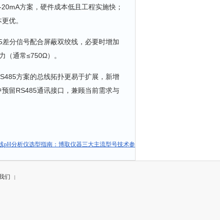
20mA方案，硬件成本低且工程实施快；
本更优。
85差分信号配合屏蔽双绞线，必要时增加
（通常≤750Ω）。
S485方案的总线拓扑更易于扩展，新增
预留RS485通讯接口，兼顾当前需求与
线pH分析仪选型指南：博取仪器三大主流型号技术参
我们
|