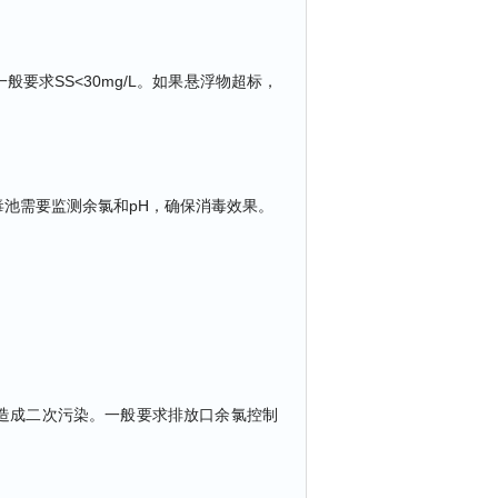
要求SS<30mg/L。如果悬浮物超标，
池需要监测余氯和pH，确保消毒效果。
造成二次污染。一般要求排放口余氯控制