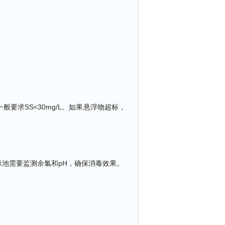
。
要求SS<30mg/L。如果悬浮物超标，
池需要监测余氯和pH，确保消毒效果。