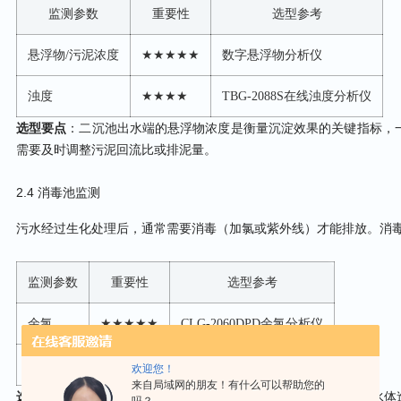
监测参数
重要性
选型参考
悬浮物/污泥浓度
★★★★★
数字悬浮物分析仪
浊度
★★★★
TBG-2088S在线浊度分析仪
选型要点
：二沉池出水端的悬浮物浓度是衡量沉淀效果的关键指标，一般
需要及时调整污泥回流比或排泥量。
2.4 消毒池监测
污水经过生化处理后，通常需要消毒（加氯或紫外线）才能排放。消毒
监测参数
重要性
选型参考
余氯
★★★★★
CLG-2060DPD余氯分析仪
pH
★★★★
PHI-2310在线pH分析仪
欢迎您！
来自局域网的朋友！有什么可以帮助您的
选型要点
：余氯浓度过低无法保证杀菌效果，过高则可能对受纳水体