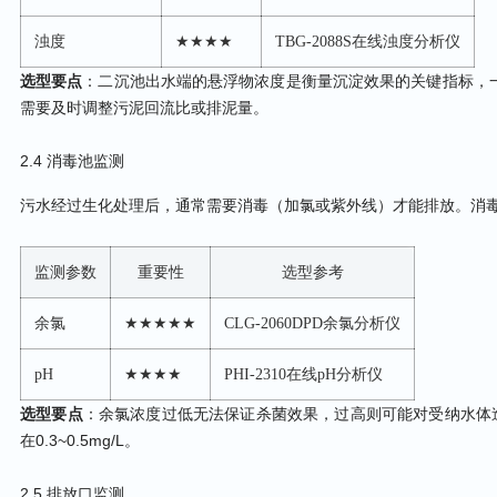
浊度
★★★★
TBG-2088S在线浊度分析仪
选型要点
：二沉池出水端的悬浮物浓度是衡量沉淀效果的关键指标，一般
需要及时调整污泥回流比或排泥量。
2.4 消毒池监测
污水经过生化处理后，通常需要消毒（加氯或紫外线）才能排放。消毒
监测参数
重要性
选型参考
余氯
★★★★★
CLG-2060DPD余氯分析仪
pH
★★★★
PHI-2310在线pH分析仪
选型要点
：余氯浓度过低无法保证杀菌效果，过高则可能对受纳水体
在0.3~0.5mg/L。
2.5 排放口监测