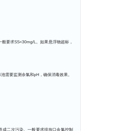
要求SS<30mg/L。如果悬浮物超标，
池需要监测余氯和pH，确保消毒效果。
造成二次污染。一般要求排放口余氯控制