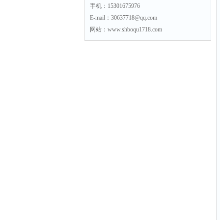
手机：15301675976
E-mail：30637718@qq.com
网站：www.shboqu1718.com