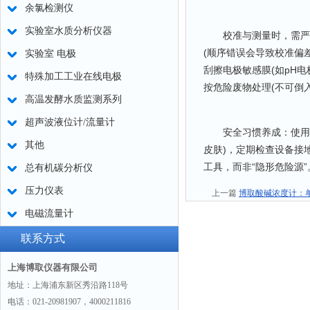
余氯检测仪
实验室水质分析仪器
校准与测量时，需严格按照
(顺序错误会导致校准偏
实验室 电极
刮擦电极敏感膜(如pH
特殊加工工业在线电极
按危险废物处理(不可倒
高温发酵水质监测系列
超声波液位计/流量计
安全习惯养成：使用前阅
其他
皮肤)，定期检查设备接
工具，而非“隐形危险源”
总有机碳分析仪
压力仪表
上一篇
博取酸碱浓度计：
电磁流量计
联系方式
上海博取仪器有限公司
地址：上海浦东新区秀沿路118号
电话：021-20981907，4000211816