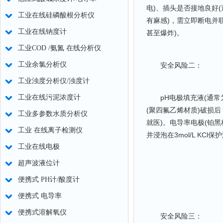
电)、插头是否接地良好
工业在线硅磷酸根分析仪
有麻感)，需立即断电并
工业在线钠度计
甚至爆炸)。
工业COD /氨氮 在线分析仪
工业余氯分析仪
安全风险二：
工业浊度分析仪/浊度计
工业在线污泥浓度计
pH电极填充液(通常为3
(聚四氟乙烯材质)破损
工业多参数水质分析仪
就医)。电导率电极(铂
工业 在线离子检测仪
并浸泡在3mol/L KCl保
工业在线电极
超声波液位计
便携式 PH计/酸度计
便携式 电导率
便携式溶解氧仪
安全风险三：