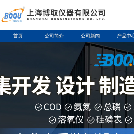
首页
公司简介
公司新闻
产品中