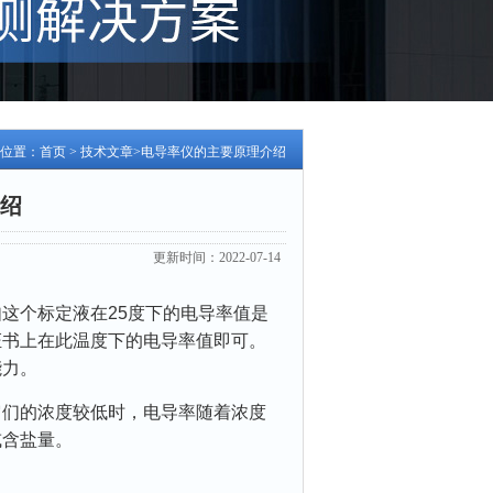
位置：
首页
>
技术文章
>电导率仪的主要原理介绍
绍
更新时间：2022-07-14
这个标定液在25度下的电导率值是
证书上在此温度下的电导率值即可。
能力。
它们的浓度较低时，电导率随着浓度
或含盐量。