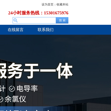
设为首页
收藏本站
|
24小时服务热线：15301675976
在线留言
联系我们