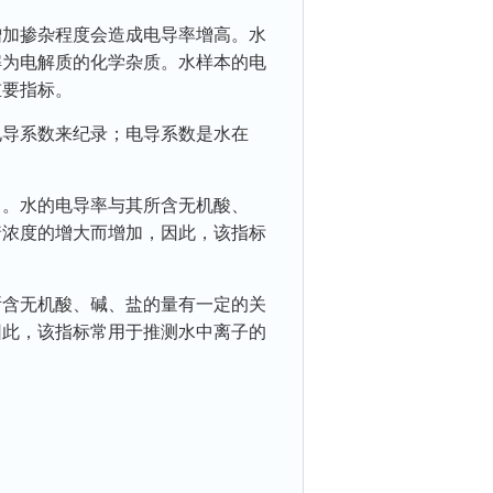
增加掺杂程度会造成电导率增高。水
解为电解质的化学杂质。水样本的电
重要指标。
电导系数来纪录；电导系数是水在
力。水的电导率与其所含无机酸、
着浓度的增大而增加，因此，该指标
所含无机酸、碱、盐的量有一定的关
因此，该指标常用于推测水中离子的