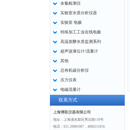
余氯检测仪
实验室水质分析仪器
实验室 电极
特殊加工工业在线电极
高温发酵水质监测系列
超声波液位计/流量计
其他
总有机碳分析仪
压力仪表
电磁流量计
联系方式
上海博取仪器有限公司
地址：上海浦东新区秀沿路118号
电话：021-20981907，4000211816