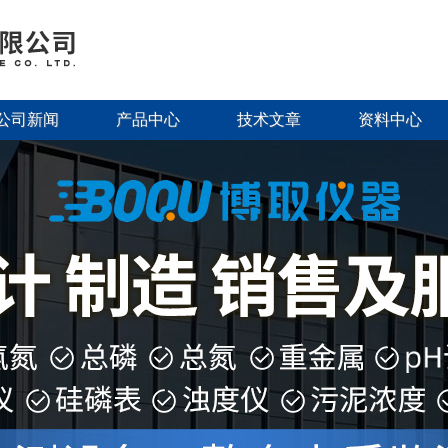
公司新闻
产品中心
技术文章
资料中心