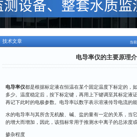
技术文章
当前
电导率仪的主要原理介
电导率仪
都是根据标定液在恒温在某个固定温度下标定的，如
多少。温度稳定后，按下标定键，再用上下键调至其标定液
再记下此时的电极参数。电导率以数字表示溶液传导电流的
水的电导率与其所含无机酸、碱、盐的量有一定的关系，当
的增大而增加，因此，该指标常用于推测水中离子的总浓度
掺杂程度