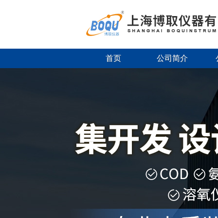
首页
公司简介