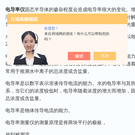
电导率仪
固态半导体的掺杂程度会造成电导率很大的变化。
溶液的电导率高低相依于其内含溶质盐的浓度，或其它会分
导率是测量水的含盐成分、含离子成分、含杂质成分等等的
欢迎您！
来自局域网的朋友！有什么可以帮助您的
水越纯净，电导率越低（电阻率越高）。水的电导率时常以
吗？
25°C温度的电导率。
电导率仪工作原理：电导率是以数字表示溶液传导电流的能
碱、盐的量有一定的关系，当它们的浓度较低时，电导率随
常用于推测水中离子的总浓度或含盐量。
电导率是以数字表示溶液传导电流的能力。水的电导率与其
系，当它们的浓度较低时，电导率随着浓度的增大而增加，
总浓度或含盐量。
电导率是物体传导电流的能力。
电导率测量仪的测量原理是将两块平行的极板，
放到被测溶