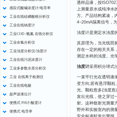
透样品液，按ISO7
感应式酸碱浓度计/电导率
上测量原水或纯净水
方。产品结构紧凑，
工业在线硅磷酸根分析仪
4~20mA隔离信号
工业在线钠度计
浊度计是测定水浊度
工业COD /氨氮 在线分析仪
工业余氯分析仪
其原理为，当光线照
存在一定的相关关系
工业浊度分析仪/浊度计
测定水样的浊度。光
工业在线污泥浓度计
浊度计
采用积分球式浊
工业多参数水质分析仪
一束平行光在透明液
工业 在线离子检测仪
变方向;若有悬浮颗粒
工业在线电极
光。颗粒愈多(浊度愈
超声波液位计
发出光线，使之穿过
便携式 PH计/酸度计
射。这种散射光测量
野外和实验室内的测
便携式 电导率
安全标准时发出警报