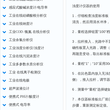
浊度计仪器的使用
感应式酸碱浓度计/电导率
工业在线硅磷酸根分析仪
1．仔细检查浊度标准板
清洗，然后用清水冲净，
工业在线钠度计
2．量程选择钮置“10
工业COD /氨氮 在线分析仪
工业余氯分析仪
3．拉杆推入，光路中不
确性板置入光路，调整（
工业浊度分析仪/浊度计
再随意变动，取出标准板
工业在线污泥浓度计
4．量程“1”；“10”采
工业多参数水质分析仪
工业 在线离子检测仪
5．在比色皿内放入无浊
侧），推入拉杆，调节器
工业在线电极
超声波液位计
6．测量中“量程”选择
便携式 PH计/酸度计
7．本仪器标准板出厂前
便携式 电导率
步骤，重新测定标定值。