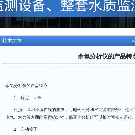
技术文章
当
余氯分析仪的产品特
余氯分析仪的产品特点
1、稳定、可靠
根据工业和环境在线的要求，将电气部分和水力管道部分*，这种简
电气、水力等方面的高度稳定性，保证了分析仪可以长时间稳定运行
2、自动校正