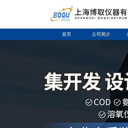
首页
公司简介