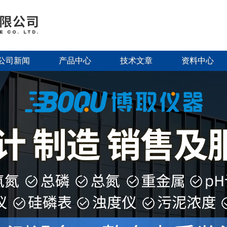
公司新闻
产品中心
技术文章
资料中心