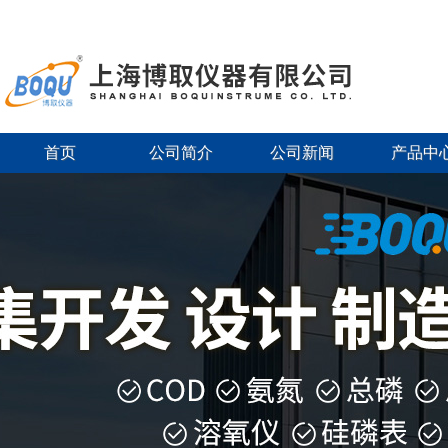
首页
公司简介
公司新闻
产品中