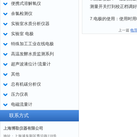
便携式溶解氧仪
测量开关打到校正档调
余氯检测仪
7.电极的使用：使用时
实验室水质分析仪器
上一篇
电
实验室 电极
特殊加工工业在线电极
高温发酵水质监测系列
超声波液位计/流量计
其他
总有机碳分析仪
压力仪表
电磁流量计
联系方式
上海博取仪器有限公司
地址：上海浦东新区秀沿路118号