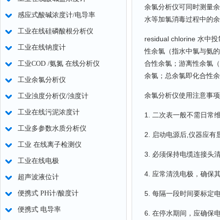
余氯分析仪可同时测量余
感应式酸碱浓度计/电导率
水等加氯消毒过程中的余(
工业在线硅磷酸根分析仪
residual chlo
工业在线钠度计
性余氯（指水中氯与氨的化
合性余氯；游离性余氯（指
工业COD /氨氮 在线分析仪
余氯；总余氯即化合性余
工业余氯分析仪
余氯分析仪使用注意事项
工业浊度分析仪/浊度计
工业在线污泥浓度计
1. 二次表一般不需日常
工业多参数水质分析仪
2. 启动电源后,仪器应
工业 在线离子检测仪
3. 必须保持电缆连接头
工业在线电极
4. 应常清洗电极，确保
超声波液位计
便携式 PH计/酸度计
5. 每隔一段时间要标定
便携式 电导率
6. 在停水期间，应确