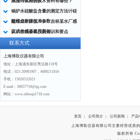
应用与优势分析
浊度计采用的技术资料有哪些？
锅炉水硅酸盐含量的测定方法计硅
酸根分析仪技术参数
运维成本降低70%：吉林某水厂感
应式传感器应用案例
认识在线余氯仪的知识和要点
联系方式
上海博取仪器有限公司
地址：上海浦东新区秀沿路118号
电话：021-20981907，4000211816
手机：15026532621
E-mail：30637718@qq.com
网站：www.shboqu1718.com
首页
公司简介
公司新闻
产品
|
|
|
上海博取仪器有限公司主要经营优质
版权所有 Copyr