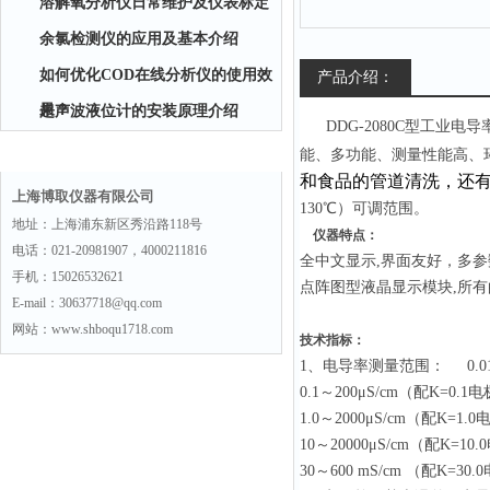
溶解氧分析仪日常维护及仪表标定
余氯检测仪的应用及基本介绍
如何优化COD在线分析仪的使用效
产品介绍：
果？
超声波液位计的安装原理介绍
DDG-2080C型工业电
联系方式
能、多功能、测量性能高、
和食品的管道清洗，还
上海博取仪器有限公司
130
℃
）可调范围。
地址：上海浦东新区秀沿路118号
仪器特点：
电话：021-20981907，4000211816
全中文显示,界面友好，多
手机：15026532621
点阵图型液晶显示模块,所
E-mail：30637718@qq.com
网站：www.shboqu1718.com
技术指标：
1
、电导率测量范围： 0.01～
0.1
～200μS/cm（配K=0.1
1.0
～2000μS/cm（配K=1.
10
～20000μS/cm（配K=10
30
～600 mS/cm （配K=30