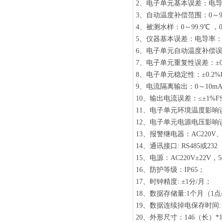
2
、电子单元基本误差：电导率：
3
、自动温度补偿范围：0～99
4
、被测水样：0～99.9℃ ，0
5
、仪器基本误差：电导率：±1
6
、电子单元自动温度补偿误差
7
、电子单元重复性误差：±0.
8
、电子单元稳定性：±0.2%FS
9
、电流隔离输出：0～10mA（负
10
、输出电流误差：≤±1%F
11
、电子单元环境温度影响误差:
12
、电子单元电源电压影响误差
13
、报警继电器：AC220V、
14
、通讯接口: RS4
15
、电源：AC220V±22V，5
16
、防护等级：I
17
、时钟精度: ±1分/月；
18
、数据存储量:1个月（1
19
、数据连续掉电保存时间:
20
、外形尺寸：146（长）*1