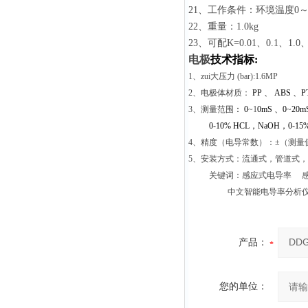
21
、工作条件：环境温度0～6
22
、重量：1.0k
23
、可配K=0.01、0.1、1.
电极
技术指标
:
1
、zui大压力 (bar):1.6MP
2
、电极体材质：
PP
、
ABS
、
P
3
、测量范围
：
0
~1
0mS
、
0
~
20m
0-10% HCL
，
NaOH
，
0-15
4
、精度（电导常数）：±（测量值+ 
5
、安装方式：流通式，管道式，
关键词：感应式电导率 感
中文智能电导率分析
产品：
您的单位：