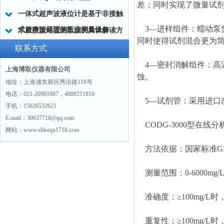
差；同时实现了微量试剂
一体式超声波液位计是基于非接触
3—进样组件：蠕动泵
式超声波原理的工业测量设备
水质微型站监测数据的具体解读方
同时使得试剂混合更为
法
联系方式
4—密封消解组件：高
上海博取仪器有限公司
蚀。
地址：上海浦东新区秀沿路118号
电话：021-20981907，4000211816
5—试剂管：采用进口改
手机：15026532621
E-mail：30637718@qq.com
CODG-3000型在线
网站：www.shboqu1718.com
方法依据：国家标准GB1
测量范围：0-6000mg/
准确度：≥100mg/L时，
重复性：≥100mg/L时，