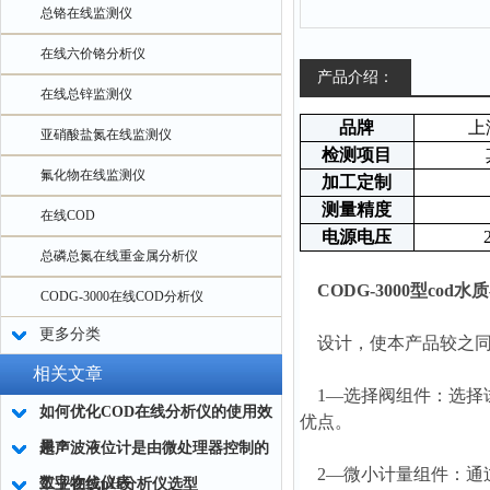
总铬在线监测仪
在线六价铬分析仪
产品介绍：
在线总锌监测仪
品牌
上
亚硝酸盐氮在线监测仪
检测项目
氟化物在线监测仪
加工定制
测量精度
在线COD
电源电压
总磷总氮在线重金属分析仪
CODG-3000型cod
CODG-3000在线COD分析仪
更多分类
设计，使本产品较之同
相关文章
1—选择阀组件：选择试
如何优化COD在线分析仪的使用效
优点。
果？
超声波液位计是由微处理器控制的
2—微小计量组件：通
数字物位仪表
工业在线pH分析仪选型