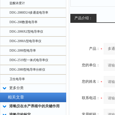
盐酸浓度计
DDG-2080D2/4多通道电导率
产品介绍：
DDG-208数显电导率
DDG-2090XZ型电导率仪
DDG-2090A型电导率仪
产品：
DDG-2090型电导率
DDG-2519型一体式电导率仪
您的单位：
DDG-2080型电导率分析仪
卫生电导率
您的姓名：
更多分类
相关文章
联系电话：
溶氧仪在水产养殖中的关键作用
常用邮箱：
溶氧仪的标定