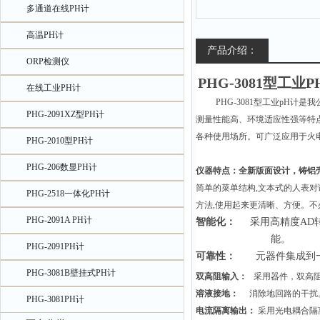
多通道在线PH计
高温PH计
产品介绍：
ORP检测仪
PHG-3081
型工业
P
在线工业PH计
PHG-3081
型工业
pH
计是我
PHG-2091XZ型PH计
测量性能高、环境适应性强等特
各种使用场所。可广泛应用于火
PHG-2010型PH计
PHG-206数显PH计
仪器特点：
全新版面设计，铸铝
简单的菜单结构
,
文本式的人表对
PHG-2518一体化PH计
方法
,
使用起来更清晰、方便。不
PHG-2091A PH计
智能化：
采用高精度
AD
能。
PHG-2091PH计
可靠性：
元器件
集成到
PHG-3081B壁挂式PH计
双高阻输入：
采用器件，双高
溶液接地：
消除地回路的干扰
PHG-3081PH计
电流隔离输出：
采用光电耦合隔