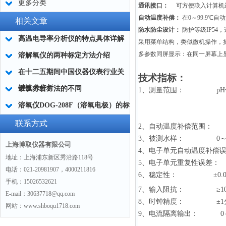
更多分类
通讯接口：
可方便联入计算机
自动温度补偿：
在
0
～
99
.9
℃
自动
相关文章
防水防尘设计
：
防护等级
IP54
，
高温电导率分析仪的特点具体详解
采用菜单结构，类似微机操作，
多参数同屏显示：在同一屏幕上
溶解氧仪的两种标定方法介绍
在十二五期间中国仪器仪表行业关
技术指标：
键技术分析
余氯分析方法的不同
1
、测量范围：
pH
溶氧仪DOG-208F（溶氧电极）的标
定方法
联系方式
2
、自动温度补偿范围：
3
、被测水样：
0
上海博取仪器有限公司
4
、电子单元自动温度补偿误
地址：上海浦东新区秀沿路118号
5
、电子单元重复性误差：
电话：021-20981907，4000211816
6
、稳定性：
±
0.
手机：15026532621
7
、输入阻抗：
≥1
E-mail：30637718@qq.com
8
、时钟精度：
±
1
网站：www.shboqu1718.com
9
、电流隔离输出：
0