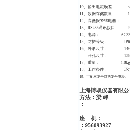
10
、输出电流误差：
≤
11
、数据存储数量：
1
12
、高低报警继电器：
AC
13
、
RS485
通讯接口；
RS
14
、电源：
AC220
15
、防护等级：
IP6
16
、外形尺寸：
14
开孔尺寸：
13
17
、重量：
1.0kg
18
、工作条件：
环
19
、可配三复合或两复合电极。
上海博取仪器有限公
方法：梁 峰
：
座
机：
：
956093927