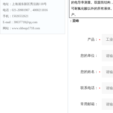
的电导率测量。双圆筒结构
地址：上海浦东新区秀沿路118号
可耐氟化酸以外的所有液体
电话：021-20981907，4000211816
户。
手机：15026532621
：梁峰
E-mail：30637718@qq.com
网站：www.shboqu1718.com
产品：
您的单位：
您的姓名：
联系电话：
常用邮箱：