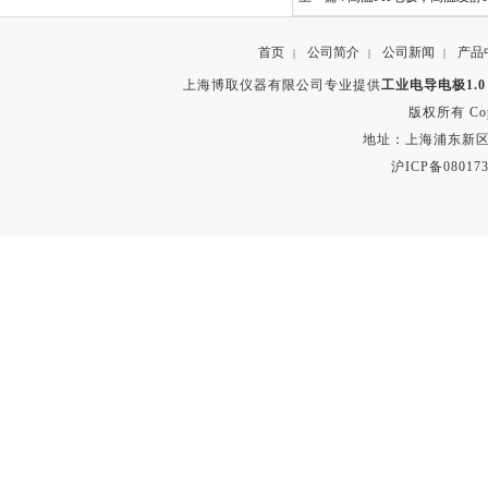
首页
公司简介
公司新闻
产品
|
|
|
上海博取仪器有限公司专业提供
工业电导电极1.0
版权所有 Copyr
地址：上海浦东新区秀沿路
沪ICP备080173