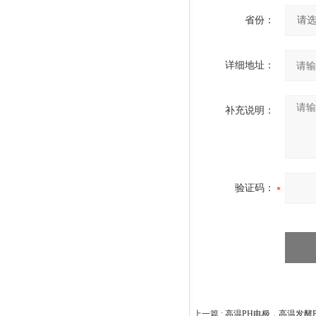
省份：
详细地址：
补充说明：
验证码：
上一篇 :
高温PH电极，高温发酵