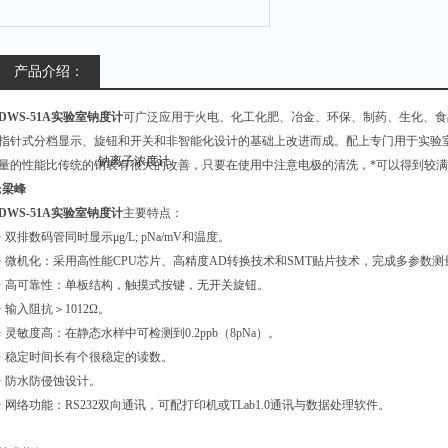
产品介绍：
DWS-51A实验室钠度计
可广泛应用于火电、化工化肥、冶金、环保、制药、生化、食
指针式分档显示、旋钮和开关和非智能化设计的基础上改进而成。配上专门用于实验室
量的性能比传统的钠表有很大的改善，只要在使用中注意电极的清洗，*可以得到较
;梁峰
DWS-51A实验室钠度计
主要特点：
· 双排数码管同时显示μg/L; pNa/mV和温度。
· 微机化：采用高性能CPU芯片、高精度AD转换技术和SMT贴片技术，完成多参数
· 高可靠性：单板结构，触摸式按键，无开关旋钮。
· 输入阻抗＞1012Ω。
· 灵敏度高：在静态水样中可检测到0.2ppb（8pNa）。
· 稳定时间长有个很稳定的读数。
· 防水防侵蚀设计。
· 网络功能：RS232双向通讯，可配打印机或TLab1.0通讯与数据处理软件。