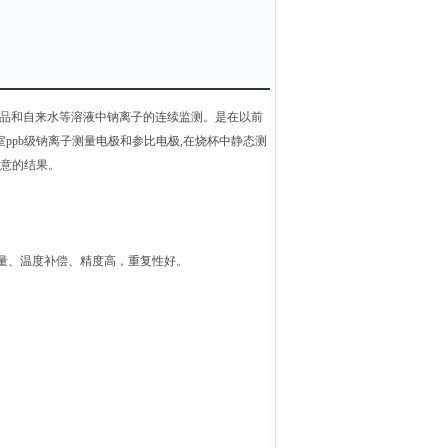
品和自来水等溶液中钠离子的连续监测。是在以前
ppb级钠离子测量电极和参比电极,在烧杯中静态测
满意的结果。
测量、温度补偿、精度高，重复性好。