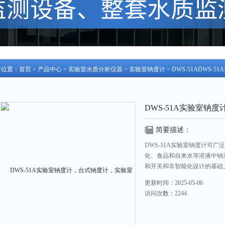
前位置：
首页
>
产品中心
>
实验室水质分析仪器
>
实验室钠度计
> DWS-51ADW
DWS-51A实验室钠
简要描述：
DWS-51A实验室钠度计可
化、食品和自来水等溶液中钠
和开关和非智能化设计的基础
电极和参比电极。
更新时间：2025-05-06
;梁峰
访问次数：2244