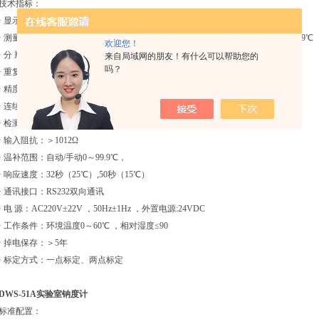
技术指标：
· 显示方式：双排数码管同时显示
· 测量范围：0.2ｕg/L～23000mg/L，0.00 Pa～8.00 Pa，-1000～+1000 mV， 0～99.9℃
欢迎您！
· 分 辨 率：0.1ｕg/L ; 0.1 mV，0.1℃
来自局域网的朋友！有什么可以帮助您的
吗？
· 重复性：读数的±2.5%
· 精度：读数的±2.5%，±0.2 mV，±0.3℃
· 连续稳定时间：＞100秒
· 检测下限：0.2ｕg/L（8pNa）
· 输入阻抗：＞1012Ω
· 温补范围：自动/手动0～99.9℃，
· 响应速度：32秒（25℃）,50秒（15℃）
· 通讯接口：RS232双向通讯
· 电 源：AC220V±22V ，50Hz±1Hz ，外置电源:24VDC
· 工作条件：环境温度0～60℃ ，相对湿度≤90
· 掉电保存：＞5年
· 标定方式：一点标定、两点标定
DWS-51A实验室钠度计
标准配置：