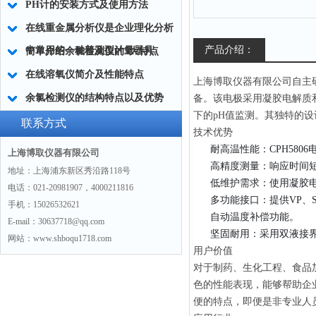
PH计的安装方式及使用方法
在线重金属分析仪是企业理化分析
产品介绍：
中常用的一种普及型计量器具
简单介绍余氯检测仪的5大特点
在线溶氧仪简介及性能特点
上海博取仪器有限公司自主研发
余氯检测仪的结构特点以及优势
备。该电极采用凝胶电解质
下的pH值监测。其独特的
联系方式
技术优势
耐高温性能：CPH58
上海博取仪器有限公司
高精度测量：响应时间短（
地址：上海浦东新区秀沿路118号
低维护需求：使用凝胶
电话：021-20981907，4000211816
多功能接口：提供VP、
手机：15026532621
自动温度补偿功能。
E-mail：30637718@qq.com
坚固耐用：采用双液接
网站：www.shboqu1718.com
用户价值
对于制药、生化工程、食品加
色的性能表现，能够帮助企
便的特点，即便是非专业人