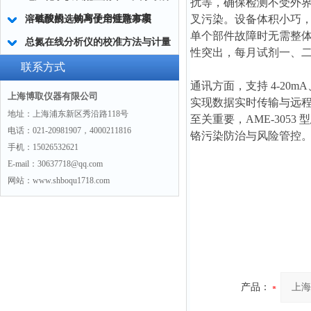
扰等，确保检测不受外
→硅酸根→钠离子全链路方案
叉污染。设备体积小巧
溶氧仪的选购与使用注意事项
单个部件故障时无需整
总氮在线分析仪的校准方法与计量
性突出，每月试剂一、二、
检定要求
联系方式
通讯方面，支持 4-20m
上海博取仪器有限公司
实现数据实时传输与远
地址：上海浦东新区秀沿路118号
至关重要，AME-30
电话：021-20981907，4000211816
铬污染防治与风险管控
手机：15026532621
E-mail：30637718@qq.com
网站：www.shboqu1718.com
产品：