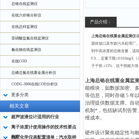
总铬在线监测仪
在线六价铬分析仪
产品介绍：
在线总锌监测仪
上海总铬在线重金属监测仪
亚硝酸盐氮在线监测仪
源排放口及市政污水处理厂。其检
氟化物在线监测仪
到中高浓度的总铬含量，适应不
F.S.，定量下限≤0.010mg/L
在线COD
子干扰 ±15%，抗干扰能
总磷总氮在线重金属分析仪
上海总铬在线重金属监
CODG-3000在线COD分析仪
能模块，如数据加密、多
更多分类
等信息，同时存储 5 
治理提供数据支撑。自
相关文章
机制*，包括缺试剂告
超声波液位计适用的行业
维成本。
离子浓度计使用操作的技术性要点
硬件设计聚焦稳定性与耐
判断
电厂化学仪表配置清单：汽水取样