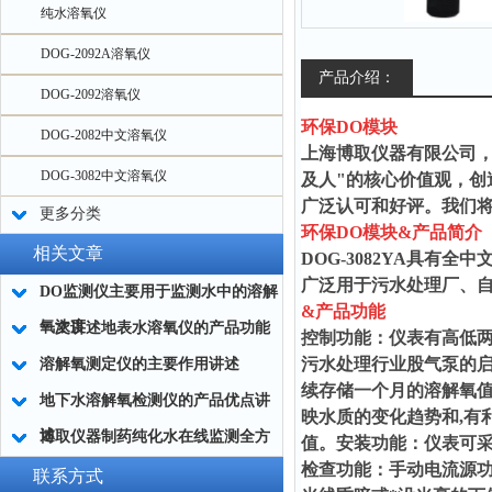
纯水溶氧仪
DOG-2092A溶氧仪
产品介绍：
DOG-2092溶氧仪
环保DO模块
DOG-2082中文溶氧仪
上海博取仪器有限公司
DOG-3082中文溶氧仪
及人"的核心价值观，
广泛认可和好评。我们将
更多分类
环保DO模块&产品简介
相关文章
DOG-3082YA具
广泛用于污水处理厂、
DO监测仪主要用于监测水中的溶解
&产品功能
氧浓度
一文讲述地表水溶氧仪的产品功能
控制功能：仪表有高低
污水处理行业股气泵的启
溶解氧测定仪的主要作用讲述
续存储一个月的溶解氧值
地下水溶解氧检测仪的产品优点讲
映水质的变化趋势和,有
述
博取仪器制药纯化水在线监测全方
值。安装功能：仪表可
检查功能：手动电流源功
案：pH + 电导率 + TOC 协同控制
联系方式