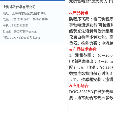
光线昏暗或*没光亮的下
上海博取仪器有限公司
&产品特点
地址：上海浦东新区秀沿路118号
防程序飞死：看门狗程
电话：021-20981907，4000211816
手动电流源功能,可检查和
手机：15026532621
线荧光法溶解氧仪计采
E-mail：30637718@qq.com
仪表自检等多种功能。高
网站：www.shboqu1718.com
位器。抗能力强：电流
&
产品技术参数
1、测量范围：（0～20.
电流隔离输出： 4～20 m
配）；6、电源：AC220V±
数据连续掉电保存时间:10
；11、传感器安装：流
&应用场合
DOG-3082YA在
测，通常配合常规五参