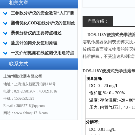
相关文章
三参数分析仪的安全教育“入门”要
产品介绍：
学会
如何优化COD在线分析仪的使用效
果？
余氯分析仪的主要特点概述
DOS-118Y便携式光学法
溶氧传感器采用荧光猝灭技
盐度计的简介及使用原理
传感器表面荧光物质的淬灭
一文介绍氨氮在线监测仪用途特点
耗溶解氧，不受流速和测试
联系方式
DOS-118Y便携式光学法溶
上海博取仪器有限公司
测量范围
:
地址：上海浦东新区秀沿路118号
DO: 0
-
20 mg/L
电话：021-20981907，4000211816
饱和度
%: 0
-
200%
手机：15026532621
温度
:
存储温度
: -20
-
80
E-mail：30637718@qq.com
压力
:
内置气压计
, 40
-
11
网站：www.shboqu1718.com
分辨率
:
DO: 0.01 mg/L