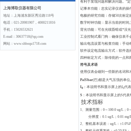
有利于发现问题和解决问题。
“
定
上海博取仪器有限公司
记事本功能
：忠实记录仪表的操
地址：上海浦东新区秀沿路118号
电极的研究功能
：存储
50
次标定
电话：021-20981907，4000211816
数字时钟功能
：显示当前的时间
,
手机：15026532621
背光功能
：可在光线昏暗或*没
E-mail：30637718@qq.com
工业控制式看门狗
：确保仪表不
网站：www.shboqu1718.com
输出电流设置与检查功能
：手动
软件设定电流输出方式
：软件选
四种标定方式
：除传统的一点和
符号及术语
使用仪表会碰到一些新的名词和
Pa
和
bar
(
巴
)
都是大气压强的单位
,
I
：本说明书和显示屏上的
I
代
0
0
S
：本说明书和显示屏上的
S
代表
技术指标
1
、测量范围：
0
～
100.0 ug/L
；
0
分辨度：
0.1 ug/L
；
0.01 mg/
2
、整机基本误差：
ug/L
：
±1.0%
3
、整机示值重复性：
±0.5%FS
；