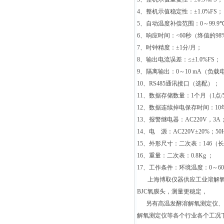
4
、整机示值稳定性：
±1.0%FS
；
5
、自动温度补偿范围：
0
～
99.9
6
、响应时间：
<60
秒（终值的
98
7
、时钟精度：
±1
分
/
月；
8
、输出电流误差：
≤±1.0%FS
；
9
、隔离输出：
0
～
10 mA
（负载
10
、
RS485
通讯接口（选配）；
11
、数据存储数量：
1
个月（
1
点
/
12
、数据连续掉电保存时间：
10
13
、报警继电器：
AC220V
，
3A
14
、电
源：
AC220V±20%
；
50
15
、外形尺寸：二次表：
146
（长
16
、重量：二次表：
0.8Kg
；
17
、工作条件：环境温度：
0
～
6
上海博取仪器供应工业溶解氧测定
BJC氧膜头，测量更稳定，
另有高温发酵溶解氧测定仪、污
解氧测定仪等各个行业各个工况