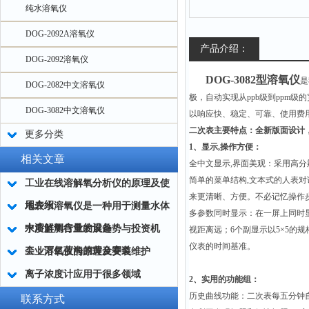
纯水溶氧仪
DOG-2092A溶氧仪
产品介绍：
DOG-2092溶氧仪
DOG-3082型溶氧仪
是
DOG-2082中文溶氧仪
极，自动实现从
ppb
级到
ppm
级的
DOG-3082中文溶氧仪
以响应快、稳定、可靠、使用费
二次表主要特点：
全新版面设计
更多分类
1
、显示
,
操作方便：
相关文章
全中文显示
,
界面美观
：采用高分
简单的菜单结构
,
文本式的人表对
工业在线溶解氧分析仪的原理及使
来更清晰、方便。不必记忆操作
用介绍
地表水溶氧仪是一种用于测量水体
多参数同时显示
：在一屏上同时
中溶解氧含量的设备
水质监测行业发展趋势与投资机
视距离远；
6
个副显示以
5×5
的规
仪表的时间基准。
会：万亿蓝海的黄金赛道
工业溶氧仪的原理及安装维护
离子浓度计应用于很多领域
2
、实用的功能组：
历史曲线功能
：二次表每五分钟
联系方式