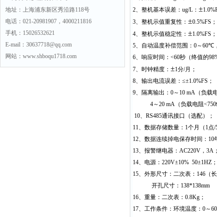
±
地址：上海浦东新区秀沿路118号
2
、整机基本误差：
ug/L
：
1.0%
±
电话：021-20981907，4000211816
3
、整机示值重复性：
0.5%FS
；
±
手机：15026532621
4
、整机示值稳定性：
1.0%FS
；
E-mail：30637718@qq.com
5
、自动温度补偿范围：
0
～
60
℃
网站：www.shboqu1718.com
6
、响应时间：
<60
秒（终值的
98
±
7
、时钟精度：
1
分
/
月；
8
、输出电流误差：
≤
±
1.0%FS
；
9
、隔离输出：
0
～
10 mA
（负载
4
～
20 mA
（负载电阻
<75
10
、
RS485
通讯接口（选配）；
11
、数据存储数量：
1
个月（
1
点
/
12
、数据连续掉电保存时间：
10
13
、报警继电器：
AC220V
，
3A
14
、电源：
220V
±
10% 50
±
1HZ
15
、外形尺寸：二次表：
146
（长
开孔尺寸：
138*138mm
16
、重量：二次表：
0.8Kg
；
17
、工作条件：环境温度：
0
～
60