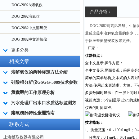
DOG-2092A溶氧仪
产品介绍：
DOG-2092溶氧仪
DOG-2082耐高温发酵、生
DOG-2082中文溶氧仪
量反应釜中溶解氧含量的多少，。可
DOG-3082中文溶氧仪
于反应釜侧壁安装效果更佳。
厂家：
更多分类
仪器特点：
相关文章
全中文显示
,
操作方便：
全中文显示
,
界面美观：采用高分
溶解氧仪的两种标定方法介绍
简单的菜单结构
,
文本式的人表对
硅酸根分析仪GSGG-5089技术参数
方法
,
使用起来更清晰、方便。不
及说明
浊度计的工作原理分析
多参数同时显示：在一屏上同时
视距离远；
6
个副显示以
5?5
的规
污水处理厂出水口水质达标监测方
仪表的时间基准。
案（2026）：全面指南
溶氧仪的特性原理
技术指标：
联系方式
1
、测量范围：
0
～
100.0 ug/L
；
0
上海博取仪器有限公司
分辨度：
0.1 ug/L
；
0.01 mg/L
；