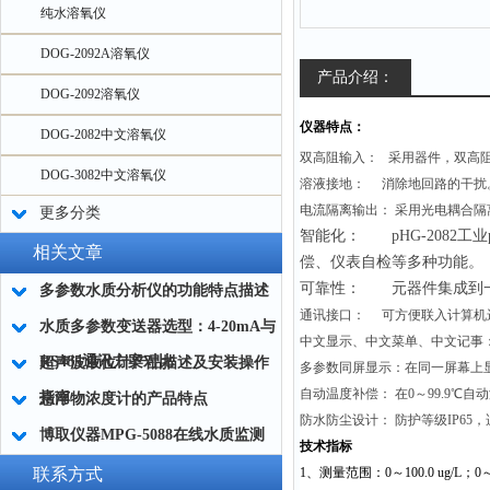
纯水溶氧仪
DOG-2092A溶氧仪
产品介绍：
DOG-2092溶氧仪
仪器特点：
DOG-2082中文溶氧仪
双高阻输入： 采用器件，双高阻
DOG-3082中文溶氧仪
溶液接地：
消除地回路的干扰
电流隔离输出： 采用光电耦合
更多分类
智能化： pHG-2082
相关文章
偿、仪表自检等多种功能。
可靠性： 元器件集成到一
多参数水质分析仪的功能特点描述
通讯接口：
可方便联入计算机
水质多参数变送器选型：4-20mA与
中文显示、中文菜单、中文记事
RS485通讯方案对比
超声波液位计产品描述及安装操作
多参数同屏显示：在同一屏幕上
自动温度补偿： 在0～99.9℃自
指南
悬浮物浓度计的产品特点
防水防尘设计
： 防护等级IP65
博取仪器MPG-5088在线水质监测
技术指标
站，一站式解决污水厂多参数监测
联系方式
1
、测量范围：0～100.0 ug/L；0