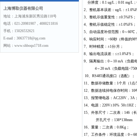
分辨度：0.1 ug/L；0.01 mg/L
需求
上海博取仪器有限公司
2
、整机基本误差：ug/L：
±
1.0%
地址：上海浦东新区秀沿路118号
3
、整机示值重复性：
±
0.5%FS
；
电话：021-20981907，4000211816
4
、整机示值稳定性：
±
1.0%FS
；
手机：15026532621
5
、自动温度补偿范围：0～60℃
E-mail：30637718@qq.com
6
、响应时间：<60秒（终值的98%
网站：www.shboqu1718.com
7
、时钟精度：
±
1
分/月；
8
、输出电流误差：≤±1.0%FS；
9
、隔离输出：0～10 mA（负载电阻
4
～20 mA（负载电阻<750
10
、RS485通讯接口（选配）；
11
、数据存储数量：1个月（1点/
12
、数据连续掉电保存时间：10
13
、报警继电器：AC220V，3A
14
、电源：220V±10% 50±1HZ
15
、外形尺寸：二次表：146（长）
开孔尺寸：138*138mm
16
、重量：二次表：0.8Kg；
17
、工作条件：环境温度：0～60