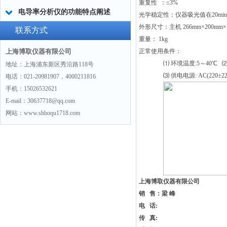
重复性
：≤
3%
电导率分析仪的功能特点阐述
光学稳定性：仪器吸光值在
20min
外形尺寸：主机
266mm×200mm×
联系方式
重量：
1kg
上海博取仪器有限公司
正常使用条件：
⑴ 环境温度:5
～
40
℃ ⑵
地址：上海浦东新区秀沿路118号
⑶ 供电电源: AC(220±2
电话：021-20981907，4000211816
手机：15026532621
E-mail：30637718@qq.com
网站：www.shboqu1718.com
上海博取仪器有限公司
销 售：梁 峰
电 话:
传 真: