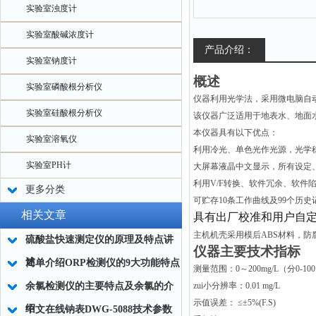
实验室浊度计
实验室酸碱浓度计
产品介绍：
实验室钠度计
概述
实验室磷酸根分析仪
仪器利用光学法，采用微电脑自
实验室硅酸根分析仪
该仪器广泛适用于地表水、地面
本仪器具有以下优点：
实验室溶氧仪
利用冷光、单色光作光源，光学
实验室PH计
大屏幕液晶中文显示，所有设定
利用
V/F
转换、软件冗余、软件
更多分类
可贮存
10
条工作曲线及
99
个历史
相关文章
具有出厂校准和用户自
主机机壳采用模后
ABS
材料，防
硫酸盐快速测定仪的原理及特点讲
仪器主要技术指标
述
简单介绍ORP检测仪的9大功能特点
测量范围：
0
～
200mg/L
（分
0-100
余氯检测仪的主要特点及余氯的介
zui小分辨率：
0.01 mg/L
示值误差：
≤
±5%(F.S)
绍
中文在线钠表DWG-5088技术参数