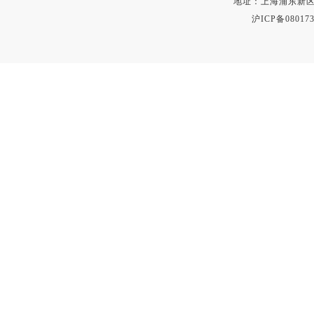
地址：上海浦东新区秀沿路
沪ICP备080173