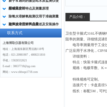
新手常遇到的微型站水质监测仪使
用难题分析
酸碱浓度计特点及测量原理
除氧水溶解氧检测仪用于准确测量
产品介绍：
除氧水中溶解氧含量
超声波液位计产品描述及安装操作
指南
联系方式
卫生型卡箍式
316L
不锈钢
阻率的测量。详细情况请
上海博取仪器有限公司
电导率测量用于工业过程
地址：上海浦东新区秀沿路118号
广泛应用于水净化，
CIP/S
电话：021-20981907，4000211816
详细资料：
手机：15026532621
特点：快装卡箍式连
E-mail：30637718@qq.com
规格：电极常数、
K
网站：www.shboqu1718.com
特殊规格可定制。
连接尺寸：卡盘直径
5
线长：标配
5M
，可约