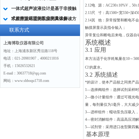
2.12
电 源：AC230±10%V，50±
一体式超声波液位计是基于非接触
2.13
尺 寸：高1500×宽550×深4
式超声波原理的工业测量设备
水质微型站监测数据的具体解读方
2.14
其 他：异常报警和断电不
触摸屏显示及指令输入；
法
联系方式
异常复位和断电后来电，仪器自
系统概述
上海博取仪器有限公司
3.1
应用
地址：上海浦东新区秀沿路118号
电话：021-20981907，4000211816
本方法适于化学耗氧量在10～5000m
手机：15026532621
-
Cl
的废水。
E-mail：30637718@qq.com
3.2
系统描述
网站：www.shboqu1718.com
*的设计，使本产品较之同类产
1
—选择阀组件：选择试剂采样时
2
—微小计量组件：通过可视光电
量，每剂量仅为1毫升，大大减
3
—进样组件：蠕动泵负压吸入，
4
—密封消解组件：高温高压消解
5
—试剂管：采用进口改型聚四氟
基本原理