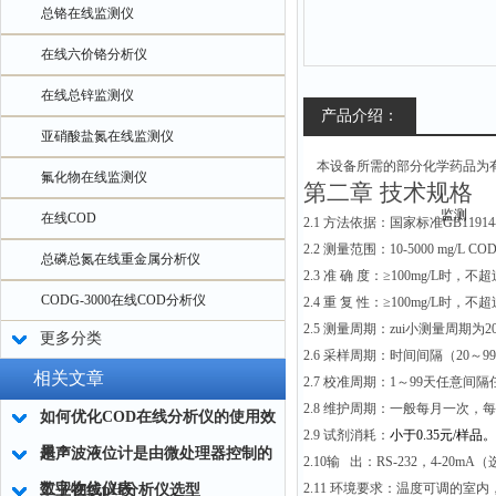
总铬在线监测仪
在线六价铬分析仪
在线总锌监测仪
产品介绍：
亚硝酸盐氮在线监测仪
本设备所需的部分化学药品为有
氟化物在线监测仪
第二章
技术规格
在线COD
2.1
方法依据：国家标准GB1191
2.2
测量范围：10-5000 mg/L CO
总磷总氮在线重金属分析仪
2.3
准 确 度：≥100mg/L时，不超
CODG-3000在线COD分析仪
2.4
重 复 性：≥100mg/L时，不超
2.5
测量周期：zui小测量周期为2
更多分类
2.6
采样周期：时间间隔（20～99
相关文章
2.7
校准周期：1～99天任意间隔
2.8
维护周期：一般每月一次，每次约
如何优化COD在线分析仪的使用效
2.9
试剂消耗：
小于0.35元/样品。
果？
超声波液位计是由微处理器控制的
2.10
输 出：RS-232，4-20mA
数字物位仪表
2.11
环境要求：温度可调的室内，
工业在线pH分析仪选型