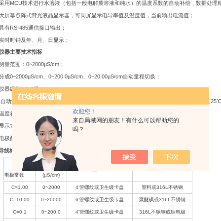
MCU
采用
技术进行水溶液（包括一般电解质溶液和纯水）的温度系数的自动补偿，数据处理
大屏幕点阵式背光液晶显示器，可同屏显示电导率值及温度值，当前输出电流值；
RS-485
具有
通信接口输出；
实时时钟及年、月、日显示；
仪器主要技术指标
0~2000µS/cm
测量范围：
；
0~2000µS/cm
0~200.0µS/cm
0~20.00µS/cm
分成
、
、
自动量程切换；
1.0
仪器级别：
级
；
0~60
100
25
自动温度补偿：仪器具有自动温度补偿功能，补偿范围
或
℃
（高温），补偿基准
欢迎您！
0~9.99%/
温度补偿系数范围：
℃
（可调）；
来自局域网的朋友！有什么可以帮助您的
56×38
mm
显示方式：采用
（
）大屏幕点阵式背光液晶显示器；中文菜单式提示操作；
吗？
电极配置：本仪器可选配各规格，不同连接方式的电导电极，具体参数见下表；
5
1.00SL1
导线标配长度为
米，仪器标配电极为
。
范围
测量范围
连接方式
材质
电极常数
(µS/cm)
C=1.00
0~2000
4’
管螺纹或卫生级卡盘
塑料或
316L
不锈钢
C=10.00
0~20000
6’
管螺纹或卫生级卡盘
聚醚砜或
316L
不锈钢
C=0.1
0~200.0
4’
管螺纹或卫生级卡盘
316L
不锈钢或钛电极