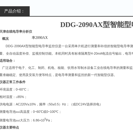
产品介绍：
DDG-2090AX
型智能型
天津在线电导率分析仪
概况
DDG-2090AX
型智能型电导率监控仪是一台采用单片机进行测量和补偿的智能型电导率
4-20mA
量、全自动温度补偿、监视控制功能。本机同时具有标准隔离型
电流信号输出，电导
适用场合：
广泛适用于电子、化工、制药、机电、核能、饮用水等制水设备工业在线电导率的测量和监
量准确稳定、使用及安装方便等特点，是电导率测量和监控的新一代智能型仪器。
仪器正常工作条件
0~60°C
环境温度：
；
85%
相对湿度：
≤
；
AC220V±10%
50±0.5
Hz
DC24V
供电电源：
，频率（
）
；（或
选择供电）
0~
60
0~10
0
测量电导池zui高温度：
℃或
℃
；
5
6.86×10
Pa
测量电导池zui大压力：
；
仪器主要特点