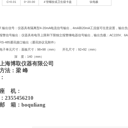
C=0.01
0~20.00
4’
管螺纹或卫生级卡盘
钛电极
7.
4-20mA
4mA
20mA
输出信号：仪器具有隔离型
电流信号输出，
和
工况值可任意设置，输出负
AC220V
6A
报警信号输出：仪器具有电导上限和下限独立报警继电器信号输出，输出负载：
、
RS-485
通讯接口输出（通讯协议见附件）
98×98
mm
92×92
mm
电子单元尺寸：面板尺寸：
（
）
开孔尺寸：
（
）
140
mm
深
度：
（
）
上海博取仪器有限公司
方法：梁 峰
：
座 机：
：2355456210
邮 箱：boquliang