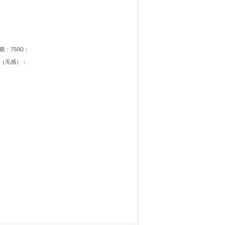
75
0Ω
载：
；
（无感）；