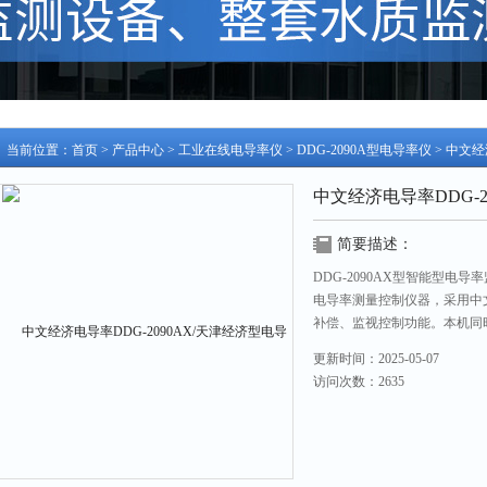
当前位置：
首页
>
产品中心
>
工业在线电导率仪
>
DDG-2090A型电导率仪
> 中文经
中文经济电导率DDG-2
简要描述：
DDG-2090AX型智能型
电导率测量控制仪器，采用中
补偿、监视控制功能。本机同时
下限报警输出，RS-485通讯
更新时间：2025-05-07
广泛适用于电子、化工、制药
访问次数：2635
的测量和监控。
梁：