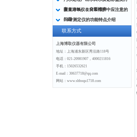
案（2026）：全面指南
微量溶氧仪在日常维护中应注意的
问题
ORP测定仪的功能特点介绍
联系方式
上海博取仪器有限公司
地址：上海浦东新区秀沿路118号
电话：021-20981907，4000211816
手机：15026532621
E-mail：30637718@qq.com
网站：www.shboqu1718.com