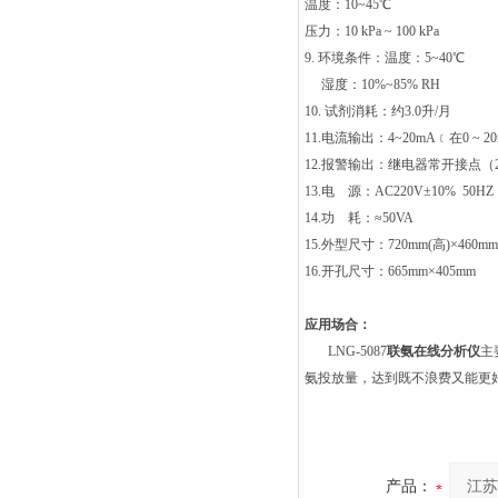
温度：10~45℃
压力：10 kPa ~ 100 kPa
9.
环境条件：温度：5~40℃
湿度：10%~85% RH
10.
试剂消耗：约3.0升/月
11.
电流输出：4~20mA﹝在0 
12.
报警输出：继电器常开接点（22
13.
电 源：AC220V±10% 50HZ
14.
功 耗：≈50VA
15.
外型尺寸：720mm(高)×460mm(
16.
开孔尺寸：665mm×405mm
应用场合：
LNG-5087
联氨在线分析仪
主
氨投放量，达到既不浪费又能更
产品：