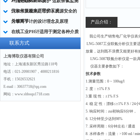
环境中联氨的浓度
7寸触摸屏+IP65防护 这款余氯监测
仪如何征服水厂恶劣工况
污水水质检测是守护水资源安全的
关键环节
分享离子计的设计理念及原理
产品介绍：
在线工业PH计适用于测定各种介质
我公司生产销售电厂化学仪表分
联系方式
LNG-5087工业联氨分析仪
放量，达到既不浪费又能更好有
上海博取仪器有限公司
LNG-5087联氨分析仪是一
地址：上海浦东新区秀沿路118号
仪器主要参数如下：
电话：021-20981907，4000211816
技术参数
手机：15026532621
1.
测量范围：0 ~ 100ug/l
E-mail：30637718@qq.com
2.
度：±1% F.S
网站：www.shboqu1718.com
3.
重 现 性：±1% F.S
4.
稳 定 性：漂移≤±1% F.S / 24
5.
响应时间：zui初响应6分钟，
6.
12
分钟至少达到98%
7.
采样周期：6分钟左右 / 通道
8.
水样条件：流量：>100 ml / mi